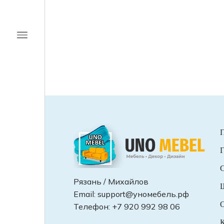
Г
С
Рязань / Михайлов
Email:
support@уномебель.рф
О
Телефон:
+7 920 992 98 06
К