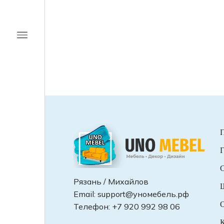
Г
С
Рязань / Михайлов
Email:
support@уномебель.рф
О
Телефон:
+7 920 992 98 06
К