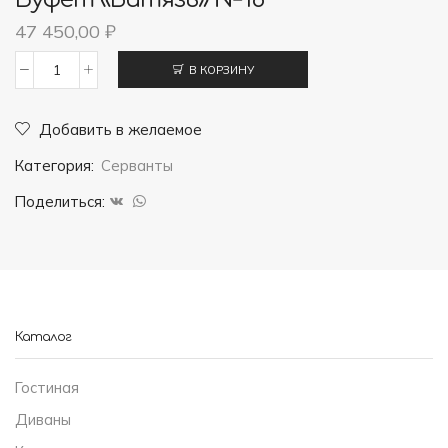
47 450,00
₽
В КОРЗИНУ
Количество
товара
Добавить в желаемое
Буфет
Категория:
Серванты
"Витязь"
№16
Поделиться:
Каталог
Гостиная
Диваны