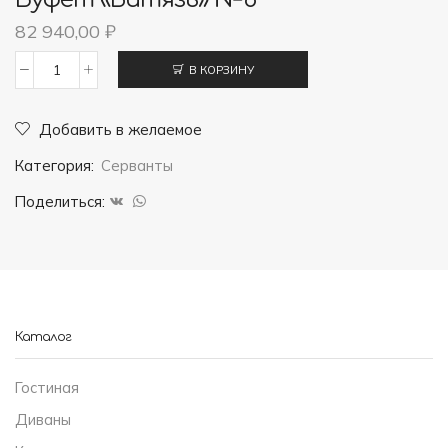
82 940,00
₽
В КОРЗИНУ
Количество
товара
Добавить в желаемое
Буфет
Категория:
Серванты
"Витязь"
№8
Поделиться:
Каталог
Гостиная
Диваны