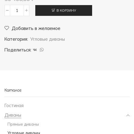
В КОРЗИНУ
Количество
товара
Добавить в желаемое
Диван
Категория:
Угловые диваны
ДЕ
Марко
Поделиться:
Серый
Каталог
Гостиная
Диваны
Прямые диваны
Угловые диваны