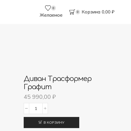
0
Корзина
0,00
₽
0
Желаемое
Диван Трасформер
Графит
45 990,00
₽
Количество
товара
В КОРЗИНУ
Диван