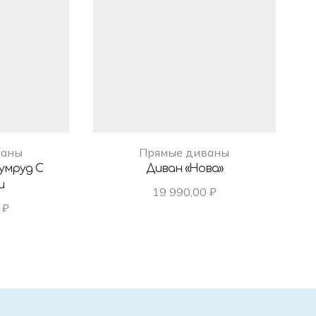
ваны
Прямые диваны
умруд С
Диван «Нова»
и
19 990,00
₽
0
₽