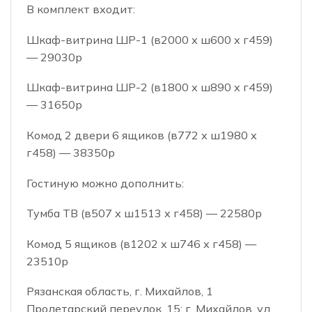
В комплект входит:
Шкаф-витрина ШР-1 (в2000 х ш600 х г459)
— 29030р
Шкаф-витрина ШР-2 (в1800 х ш890 х г459)
— 31650р
Комод 2 двери 6 ящиков (в772 х ш1980 х
г458) — 38350р
Гостиную можно дополнить:
Тумба ТВ (в507 х ш1513 х г458) — 22580р
Комод 5 ящиков (в1202 х ш746 х г458) —
23510р
Рязанская область, г. Михайлов, 1
Пролетарский переулок, 15; г. Михайлов, ул.