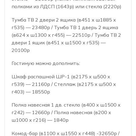
полками из ЛДСП (1643р) или стекла (2220р)
Тумба ТВ 2 двери 2 ящика (в451 х ш1885 х
г535) — 23480р / Тумба ТВ 1 дверь 2 ящика
(в624 х ш1300 х г455) — 22510р / Тумба ТВ 2
двери 1 ящик (в451 х ш1500 х г535) —
20100р
Гостиную можно дополнить:
Шкаф распашной ШР-1 (в2175 х ш500 х
г539) — 21160р / Стеллаж (в2175 х ш500 х
г403) — 18550р
Полка навесная 1 дв. стекло (в400 х ш1500 х
г242) — 12660р / Полка навесная (в200 х
ш1000 х г216) — 1840р
Комод-бар (в1100 х ш1550 х г448) -32650р /