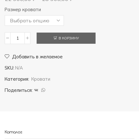
Размер кровати
В КОРЗИНУ
Количество
товара
Добавить в желаемое
Кровать
SKU:
N/A
Аврора
Категория:
Кровати
Поделиться:
Каталог