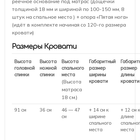
реечное основание под матрас (дощечки
толщиной 18 мм и шириной по 100-150 мм, 8
штук на спальное место ) + опора «Пятая нога»
(идёт в комплекте начиная со 120-го размера
кровати)
Размеры Кровати
Высота
Высота
Высота
Габаритный
Габарит
головной
ножной
спального
размер
размер
спинки
спинки
места
ширины
длины
кровати
кровати
(Высота
матраса
18 см.)
91 см
36 см
46 — 47
+ 14 см к
+ 12 см 
см
ширине
длине
спального
спально
места
места