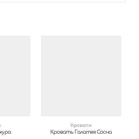
и
Кровати
кура
Кровать Галатея Сосна