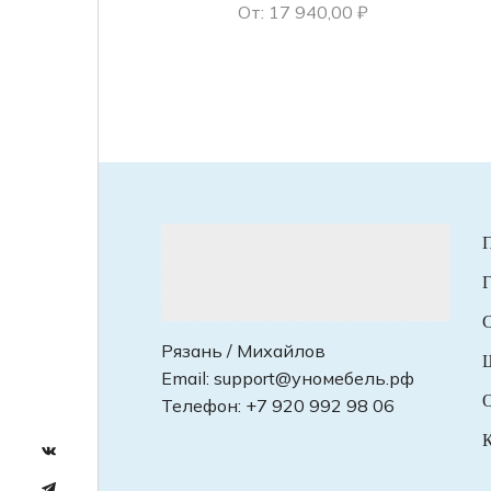
От:
17 940,00
₽
Г
С
Рязань / Михайлов
Email:
support@уномебель.рф
О
Телефон:
+7 920 992 98 06
К