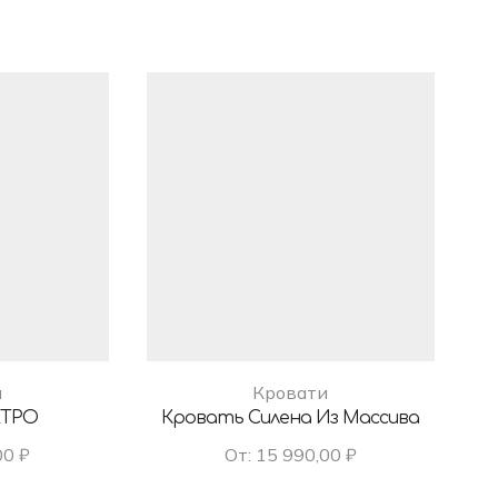
и
Кровати
ЕТРО
Кровать Силена Из Массива
00
₽
От:
15 990,00
₽