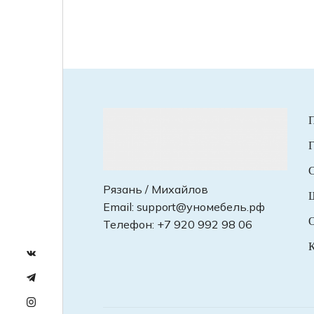
Г
С
Рязань / Михайлов
Email:
support@уномебель.рф
О
Телефон:
+7 920 992 98 06
К