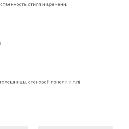
ственность стиля и времени.
а
толешницы, стеновой панели и т.п)