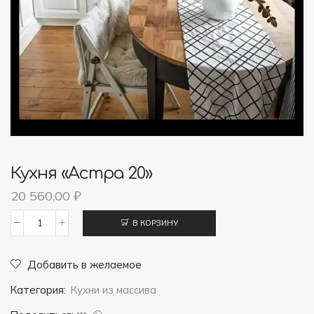
Кухня «Астра 20»
20 560,00
₽
В КОРЗИНУ
Количество
товара
Добавить в желаемое
Кухня
Категория:
Кухни из массива
"Астра
20"