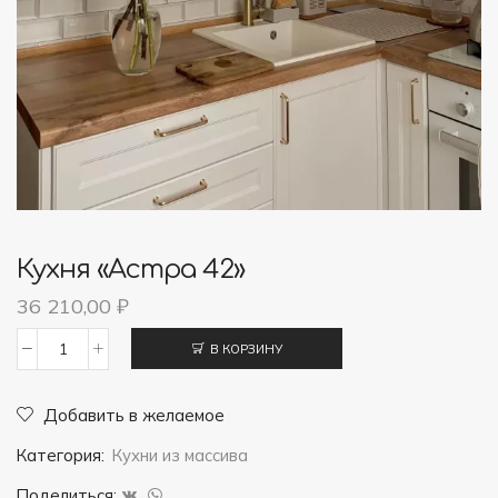
Кухня «Астра 42»
36 210,00
₽
В КОРЗИНУ
Количество
товара
Добавить в желаемое
Кухня
Категория:
Кухни из массива
"Астра
42"
Поделиться: