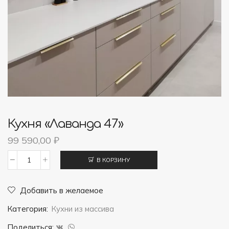
Кухня «Лаванда 47»
99 590,00
₽
В КОРЗИНУ
Количество
товара
Добавить в желаемое
Кухня
Категория:
Кухни из массива
"Лаванда
47"
Поделиться: