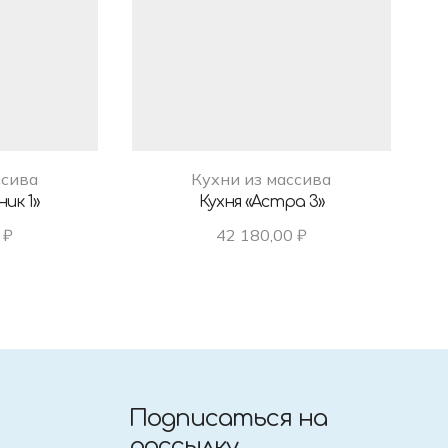
ссива
Кухни из массива
ик 1»
Кухня «Астра 3»
0
₽
42 180,00
₽
Подписаться на
рассылку