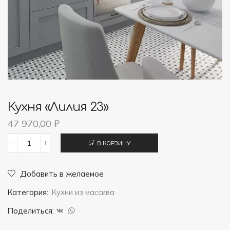
Кухня «Лилия 23»
47 970,00
₽
В КОРЗИНУ
Количество
товара
Добавить в желаемое
Кухня
Категория:
Кухни из массива
"Лилия
23"
Поделиться: