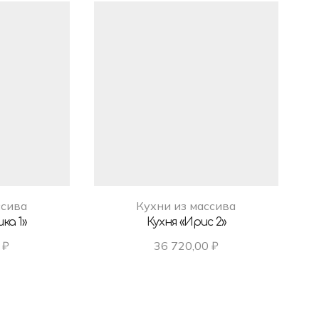
ссива
Кухни из массива
ка 1»
Кухня «Ирис 2»
0
₽
36 720,00
₽