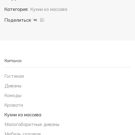
Кухня
Категория:
Кухни из массива
"Магнолия
11"
Поделиться:
Каталог
Гостиная
Диваны
Комоды
Кровати
Кухни из массива
Малогабаритные диваны
Мебель садовая