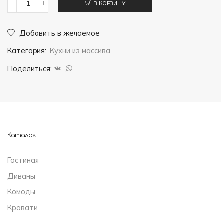
В КОРЗИНУ
Количество
товара
Добавить в желаемое
Кухня
Категория:
Кухни из массива
"Орешник
8"
Поделиться:
Каталог
Гостиная
Диваны
Комоды
Кровати