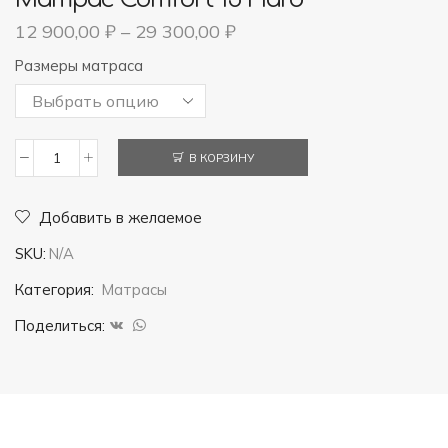
12 900,00
₽
–
29 300,00
₽
Размеры матраса
В КОРЗИНУ
Количество
товара
Добавить в желаемое
Матрас
SKU:
N/A
Comfort
15
Категория:
Матрасы
Hard
Поделиться: