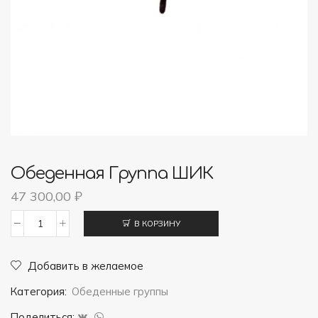
Обеденная Группа ШИК
47 300,00
₽
В КОРЗИНУ
Количество
товара
Добавить в желаемое
Обеденная
Категория:
Обеденные группы
группа
ШИК
Поделиться: