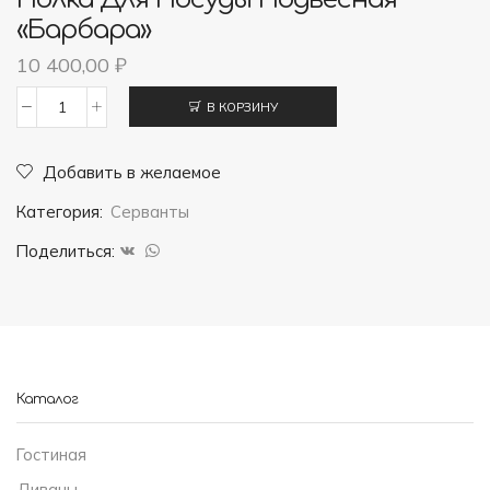
«Барбара»
10 400,00
₽
В КОРЗИНУ
Количество
товара
Добавить в желаемое
Полка
Категория:
Серванты
для
посуды
Поделиться:
подвесная
"Барбара"
Каталог
Гостиная
Диваны