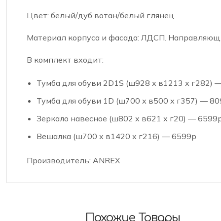
Цвет: белый/дуб вотан/белый глянец
Материал корпуса и фасада: ЛДСП. Направляющи
В комплект входит:
Тумба для обуви 2D1S (ш928 х в1213 х г282) 
Тумба для обуви 1D (ш700 х в500 х г357) — 8
Зеркало навесное (ш802 х в621 х г20) — 6599
Вешалка (ш700 х в1420 х г216) — 6599р
Производитель: ANREX
Похожие Товары