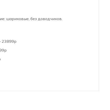
е: шариковые, без доводчиков.
— 23899р
099р
р