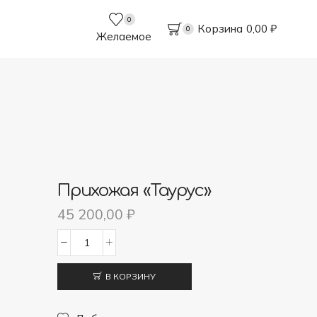
0
Корзина
0,00
₽
0
Желаемое
Прихожая «Таурус»
45 200,00
₽
Количество
товара
В КОРЗИНУ
Прихожая
"Таурус"