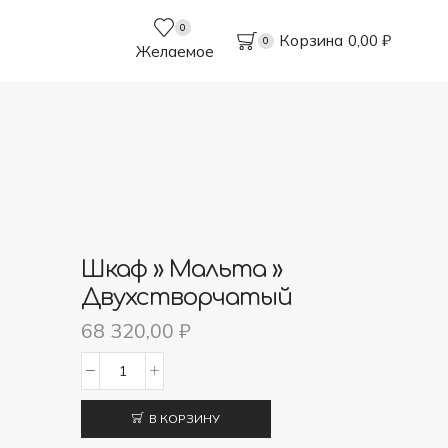
0
Корзина
0,00
₽
0
Желаемое
Шкаф » Мальта »
Двухстворчатый
68 320,00
₽
Количество
товара
В КОРЗИНУ
Шкаф