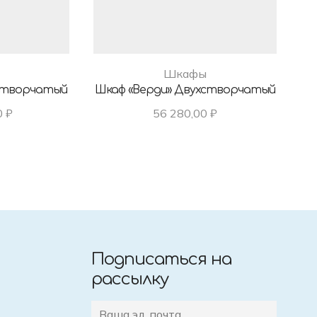
Шкафы
 Створчатый
Шкаф «Верди» Двухстворчатый
Шк
0
₽
56 280,00
₽
Подписаться на
рассылку