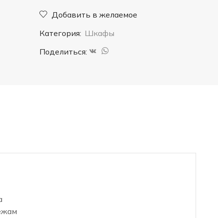
"
Добавить в желаемое
Мальта
Категория:
Шкафы
"
двухстворчатый
Поделиться:
а
ежам