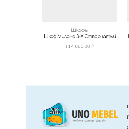
Шкафы
Шкаф Милана 3-Х Створчатый
114 660,00
₽
Г
С