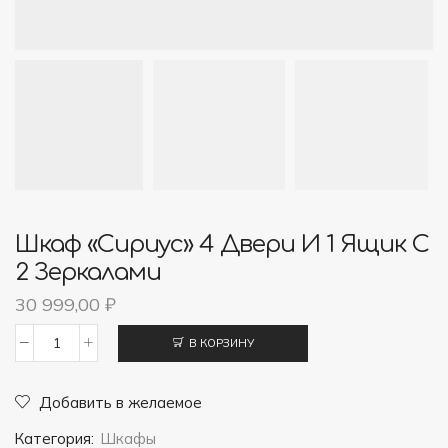
Шкаф «Сириус» 4 Двери И 1 Ящик С
2 Зеркалами
30 999,00
₽
В КОРЗИНУ
Количество
товара
Добавить в желаемое
Шкаф
Категория:
Шкафы
"Сириус"