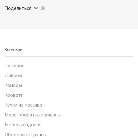
4
Поделиться:
двери
и
1
ящик
с
Каталог
2
Гостиная
зеркалами
Диваны
Комоды
Кровати
Кухни из массива
Малогабаритные диваны
Мебель садовая
Обеденные группы