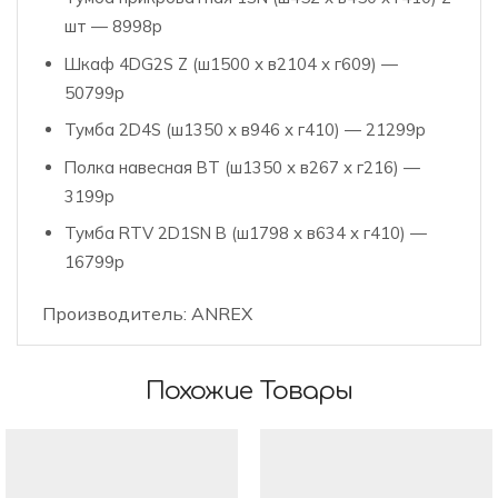
шт — 8998р
Шкаф 4DG2S Z (ш1500 х в2104 х г609) —
50799р
Тумба 2D4S (ш1350 х в946 х г410) — 21299р
Полка навесная ВТ (ш1350 х в267 х г216) —
3199р
Тумба RTV 2D1SN B (ш1798 х в634 х г410) —
16799р
Производитель: ANREX
Похожие Товары