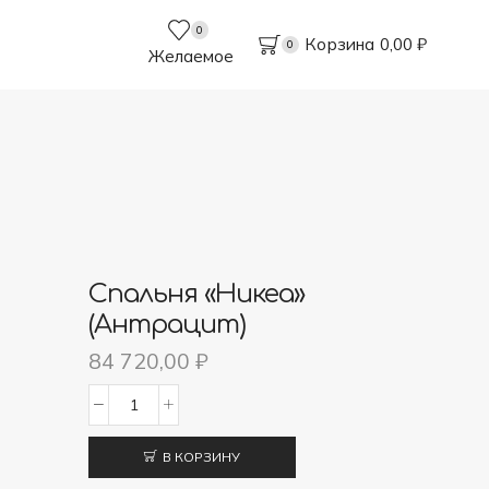
0
Корзина
0,00
₽
0
Желаемое
Спальня «Никеа»
(Антрацит)
84 720,00
₽
Количество
товара
В КОРЗИНУ
Спальня