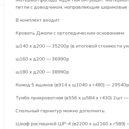
петли с доводчиком, направляющие шариковые п
В комплект входит:
Кровать Джали с ортопедическим основанием:
ш140 х д200 — 35200р (в итоговой стоимости у
ш160 х д200 — 36990р
ш180 х д200 — 38990р
Комод 5 ящиков (в914 х ш1040 х г480) — 29540р
Тумба прикроватная (в556 х ш584 х г430) 2шт 
Спальный гарнитур можно дополнить:
Шкаф распашной ШР-4 (в2200 х ш2160 х г589) 