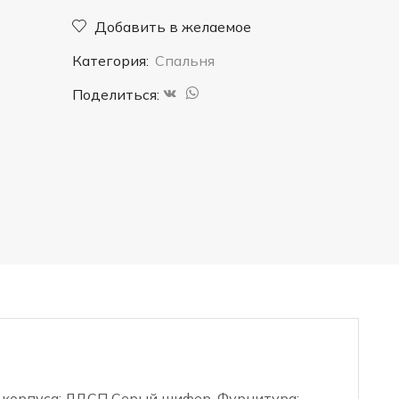
"Никеа"
Добавить в желаемое
(Антрацит)
Категория:
Спальня
Поделиться:
 корпуса: ЛДСП Серый шифер. Фурнитура: