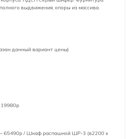
олного выдвижения, опоры из массива.
казан данный вариант цены)
— 19980р
— 65490р / Шкаф распашной ШР-3 (в2200 х