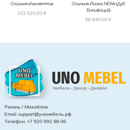
Спальня «Ланзетти»
Спальня «Тиана NEW» (Дуб
Бонифаций)
103 520,00
₽
56 940,00
₽
Рязань / Михайлов
Email:
support@уномебель.рф
Телефон:
+7 920 992 98 06