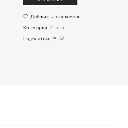
Стол
"Монте"
Добавить в желаемое
нераскладной
Категория:
Столы
круглый
Поделиться: