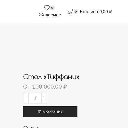
0
Корзина
0,00
₽
0
Желаемое
Стол «Тиффани»
От
100 000,00
₽
Количество
товара
В КОРЗИНУ
Стол
"Тиффани"