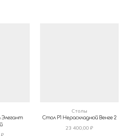
Столы
а Элегант
Стол Р1 Нераскладной Венге 2
й
23 400,00
₽
0
₽