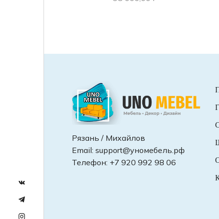
Г
С
Рязань / Михайлов
Email:
support@уномебель.рф
О
Телефон:
+7 920 992 98 06
К