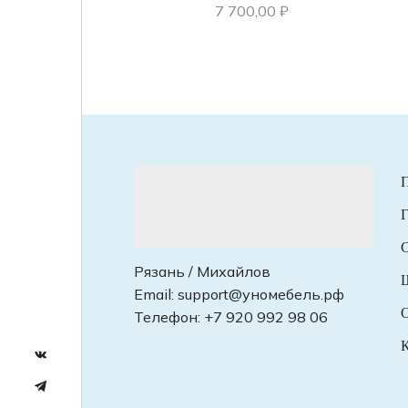
7 700,00
₽
Г
С
Рязань / Михайлов
Email:
support@уномебель.рф
О
Телефон:
+7 920 992 98 06
К