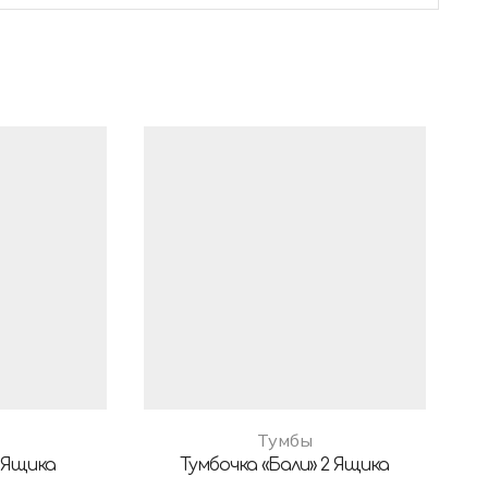
Тумбы
 Ящика
Тумбочка «Бали» 2 Ящика
Т