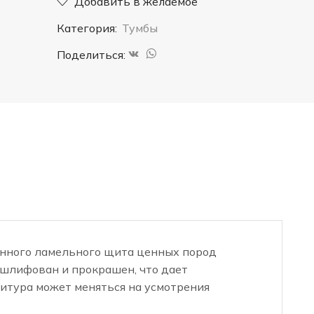
Добавить в желаемое
Верде
Категория:
Тумбы
1
Поделиться:
енного ламельного щита ценных пород
отшлифован и прокрашен, что дает
итура может меняться на усмотрения