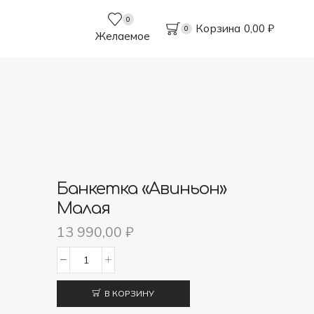
0
Корзина
0,00
₽
0
Желаемое
Банкетка «Авиньон»
Малая
13 990,00
₽
Количество
товара
В КОРЗИНУ
Банкетка