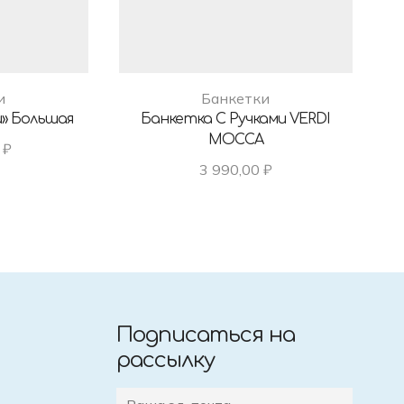
и
Банкетки
» Большая
Банкетка С Ручками VERDI
Б
MOCCA
0
₽
3 990,00
₽
Подписаться на
рассылку