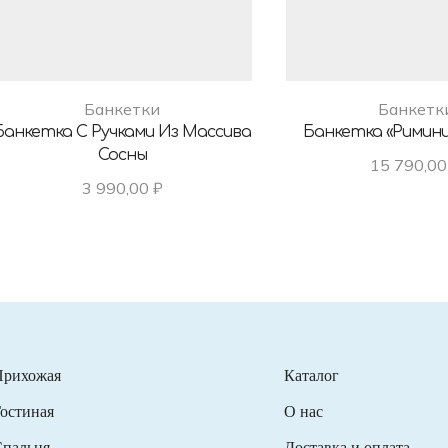
Банкетки
Банкетк
Банкетка С Ручками Из Массива
Банкетка «Римини
Сосны
15 790,0
3 990,00
₽
Прихожая
Каталог
остиная
О нас
пальня
Доставка и оплата