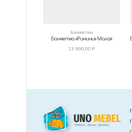
Банкетки
Банкетка «Римини» Малая
13 990,00
₽
Г
С