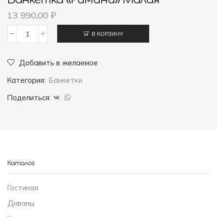
13 990,00
₽
В КОРЗИНУ
Количество
товара
Добавить в желаемое
Банкетка
Категория:
Банкетки
"Римини"
малая
Поделиться:
Каталог
Гостиная
Диваны