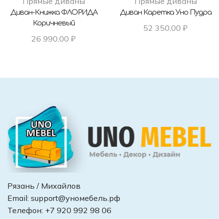
Прямые диваны
Прямые диваны
Диван-Книжка ФЛОРИДА
Диван Каретка Уно Пудра
Коричневый
52 350,00
₽
26 990,00
₽
Рязань / Михайлов
Email:
support@уномебель.рф
Телефон:
+7 920 992 98 06