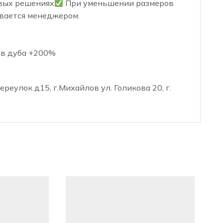
овых решениях
При уменьшении размеров
ывается менеджером.
ив дуба +200%
реулок д15, г.Михайлов ул. Голикова 20, г.