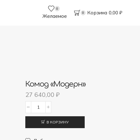
0
Корзина
0,00
₽
0
Желаемое
Комод «Модерн»
27 640,00
₽
Количество
товара
В КОРЗИНУ
Комод
"Модерн"