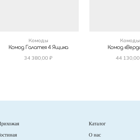
Комоды
Комоды
Комод Галатея 4 Ящика
Комод «Верди
34 380,00
₽
44 130,0
Прихожая
Каталог
остиная
О нас