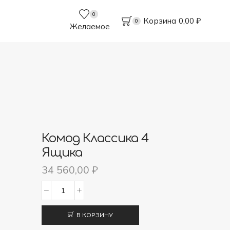
0
Корзина
0,00
₽
0
Желаемое
Комод Классика 4
Ящика
34 560,00
₽
Количество
товара
В КОРЗИНУ
Комод