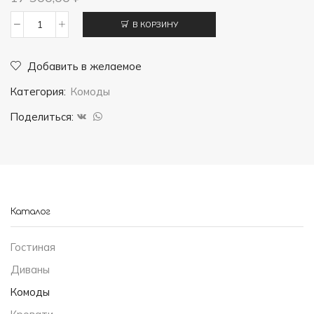
В КОРЗИНУ
Количество
товара
Добавить в желаемое
Комод
Категория:
Комоды
Крокус
(3
Поделиться:
ящика)
Каталог
Гостиная
Диваны
Комоды