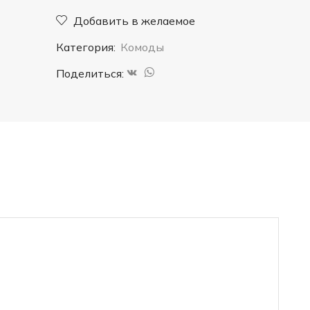
"Селена"
Добавить в желаемое
3
Категория:
Комоды
ящика
Поделиться: