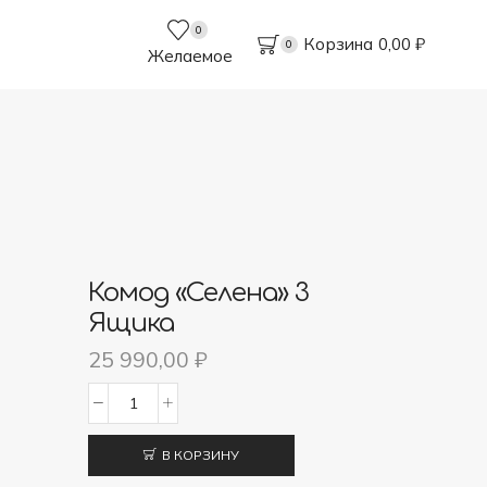
0
Корзина
0,00
₽
0
Желаемое
Комод «Селена» 3
Ящика
25 990,00
₽
Количество
товара
В КОРЗИНУ
Комод