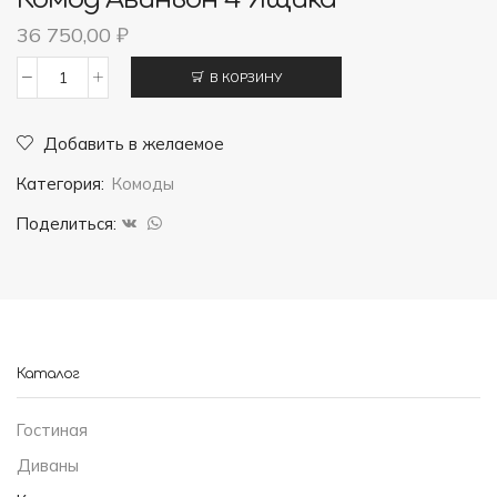
36 750,00
₽
В КОРЗИНУ
Количество
товара
Добавить в желаемое
Комод
Категория:
Комоды
Авиньон
4
Поделиться:
ящика
Каталог
Гостиная
Диваны