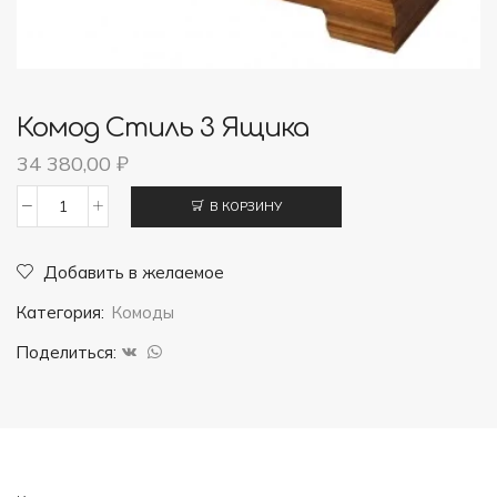
Комод Стиль 3 Ящика
34 380,00
₽
В КОРЗИНУ
Количество
товара
Добавить в желаемое
Комод
Категория:
Комоды
Стиль
3
Поделиться:
ящика