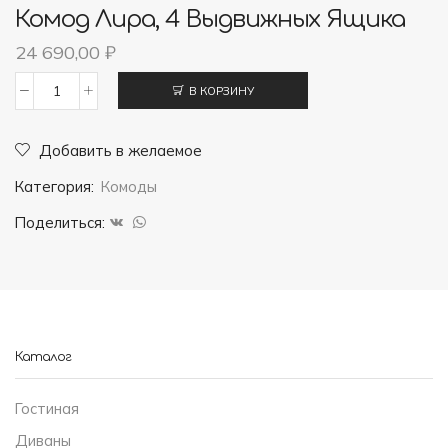
Комод Лира, 4 Выдвижных Ящика
24 690,00
₽
В КОРЗИНУ
Количество
товара
Добавить в желаемое
Комод
Категория:
Комоды
Лира,
4
Поделиться:
выдвижных
ящика
Каталог
Гостиная
Диваны