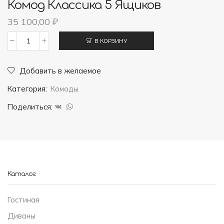
Комод Классика 5 Ящиков
35 100,00
₽
В КОРЗИНУ
Количество
товара
Добавить в желаемое
Комод
Категория:
Комоды
Классика
5
Поделиться:
ящиков
Каталог
Гостиная
Диваны