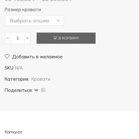
Размер кровати
В КОРЗИНУ
Количество
товара
Добавить в желаемое
Кровать
SKU:
N/A
Афина
Категория:
Кровати
Поделиться:
Каталог