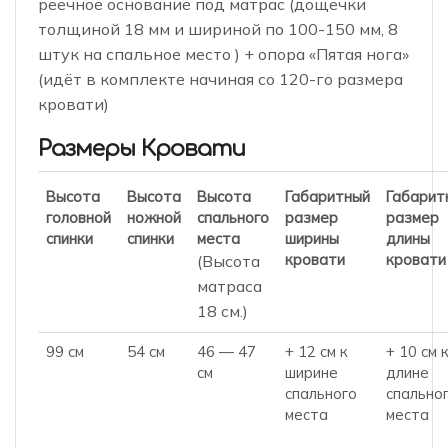
реечное основание под матрас (дощечки
толщиной 18 мм и шириной по 100-150 мм, 8
штук на спальное место ) + опора «Пятая нога»
(идёт в комплекте начиная со 120-го размера
кровати)
Размеры Кровати
Высота
Высота
Высота
Габаритный
Габарит
головной
ножной
спального
размер
размер
спинки
спинки
места
ширины
длины
кровати
кровати
(Высота
матраса
18 см.)
99 см
54 см
46 — 47
+ 12 см к
+ 10 см 
см
ширине
длине
спального
спально
места
места