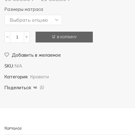
Размеры матраса
В КОРЗИНУ
Количество
товара
Добавить в желаемое
Кровать
SKU:
N/A
Резьба
Категория:
Кровати
Поделиться:
Каталог