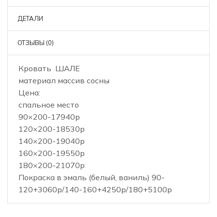
ДЕТАЛИ
ОТЗЫВЫ (0)
Кровать ШАЛЕ
материал массив сосны
Цена:
спальное место
90×200-17940р
120×200-18530р
140×200-19040р
160×200-19550р
180×200-21070р
Покраска в эмаль (белый, ваниль) 90-
120+3060р/140-160+4250р/180+5100р