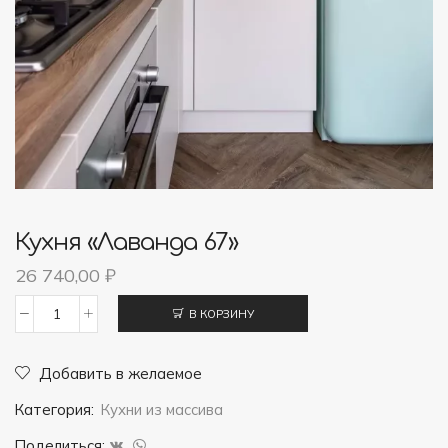
Кухня «Лаванда 67»
26 740,00
₽
В КОРЗИНУ
Количество
товара
Добавить в желаемое
Кухня
Категория:
Кухни из массива
"Лаванда
67"
Поделиться: