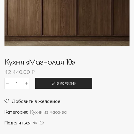
Кухня «Магнолия 10»
42 440,00
₽
В КОРЗИНУ
Количество
товара
Добавить в желаемое
Кухня
Категория:
Кухни из массива
"Магнолия
10"
Поделиться: