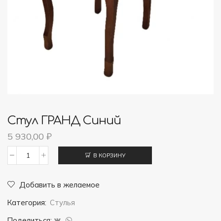
Стул ГРАНД Синий
5 930,00
₽
В КОРЗИНУ
Количество
товара
Добавить в желаемое
Стул
Категория:
Стулья
ГРАНД
синий
Поделиться: