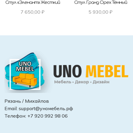
Стул «Эленант» Жесткий
Стул Гранд Орех Тёмный
7 650,00
₽
5 930,00
₽
Рязань / Михайлов
Email:
support@уномебель.рф
Телефон:
+7 920 992 98 06